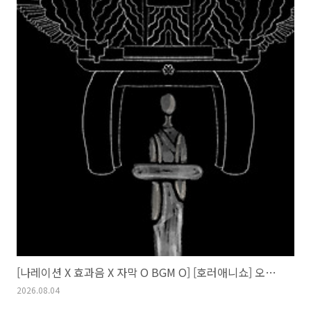
[나레이션 X 효과음 X 자막 O BGM O] [호러애니쇼] 오리정의꽃무릇
2026.08.04