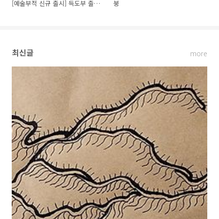
[예술부적 신규 출시] 득도부 출시!
붕
최신글
more