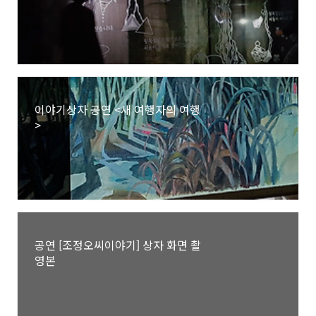
이야기상자 공연 <새 여행자의 여행
>
공연 [조정오씨이야기] 상자 화면 촬
영본