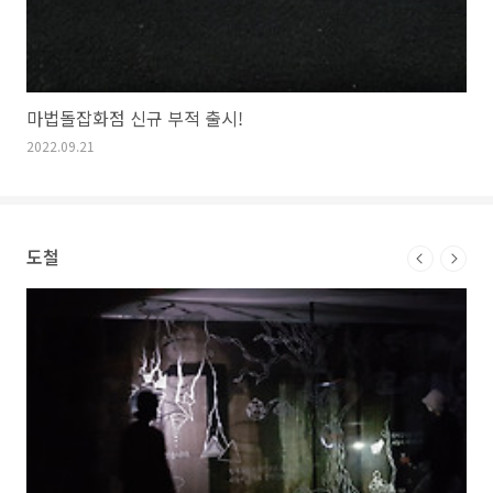
마법돌잡화점 신규 부적 출시!
2022.09.21
도철