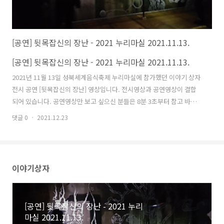
[공연] 뒷목잡신의 장난 - 2021 누리마실 2021.11.13.
[공연] 뒷목잡신의 장난 - 2021 누리마실 2021.11.13.
2021년 11월 13일 성북세계음식축제 누리마실에 참가했던 이야기 상자
눈 
전시 공연 [뒷목잡신의 장난] 영상입니다. 전시영상과 공연영상이 결합
전시
되어 있습니다. 공연영상만 보고 싶으신 분들은 8분 3초부터 참고 바랍
판 
니다. 전시 영상 - 00:00 https://youtu.be/AGHP3NkD4AU 공연 영상
에 
댓글 0
2021.12.23
댓글 
- 08:03 https://youtu.be/AGHP3NkD4AU?t=483 1. 기본정보 기획
당분
이야기 상자 연출 김지희 제작년도 2021 공연명 2021 이야기상자프로젝
다..
트 공연 – 뒷목잡신의 장난 공연시간 20” 사용언어 한국어, 에스페란토
어 1-1. 공연 정보 참가행사 2021 성북세계음식축제 누리마실 일시
이야기상자
2021.11.13. 오후 7시 장소 미아리고개하부공간 미인도 1-2. STAFF 연
출 김지희..
[공연] 뒷목잡신의 장난 - 2021 누리
마실 2021.11.13.