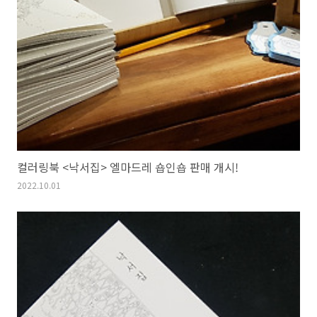
컬러링북 <낙서집> 엘마드레 숍인숍 판매 개시!
2022.10.01