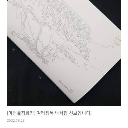
[마법돌잡화점] 컬러링북 낙서집 선보입니다!
2022.09.28